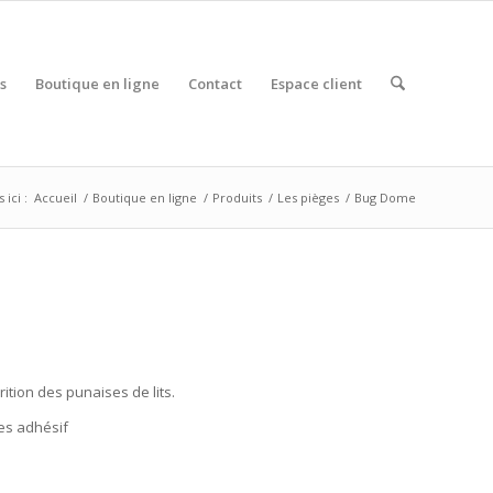
s
Boutique en ligne
Contact
Espace client
 ici :
Accueil
/
Boutique en ligne
/
Produits
/
Les pièges
/
Bug Dome
rition des punaises de lits.
ges adhésif