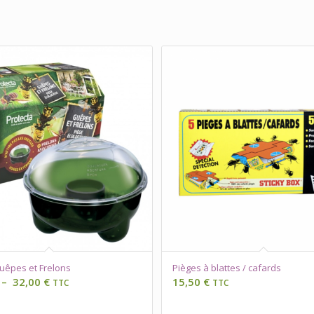
uêpes et Frelons
Pièges à blattes / cafards
Plage
–
32,00
€
15,50
€
TTC
TTC
de