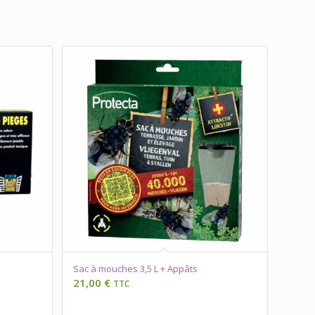
Sac à mouches 3,5 L + Appâts
21,00
€
TTC